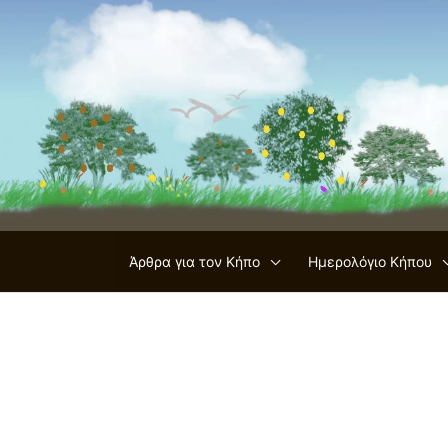
Μετάβαση
στο
περιεχόμενο
Άρθρα για τον Κήπο
Ημερολόγιο Κήπου