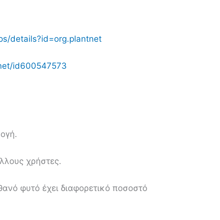
ps/details?id=org.plantnet
tnet/id600547573
ογή.
λλους χρήστες.
θανό φυτό έχει διαφορετικό ποσοστό