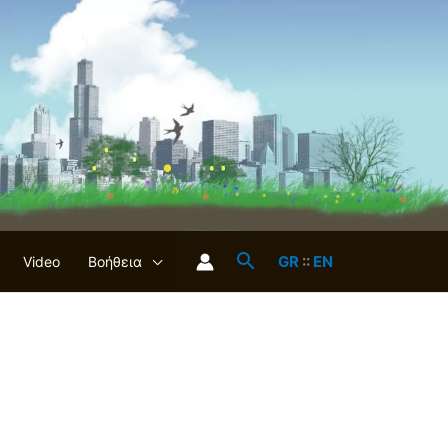
GR
::
EN
Video
Βοήθεια