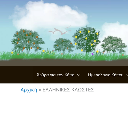
Μετάβαση
στο
περιεχόμενο
Άρθρα για τον Κήπο
Ημερολόγιο Κήπου
Αρχική
»
ΕΛΛΗΝΙΚΕΣ ΚΛΩΣΤΕΣ