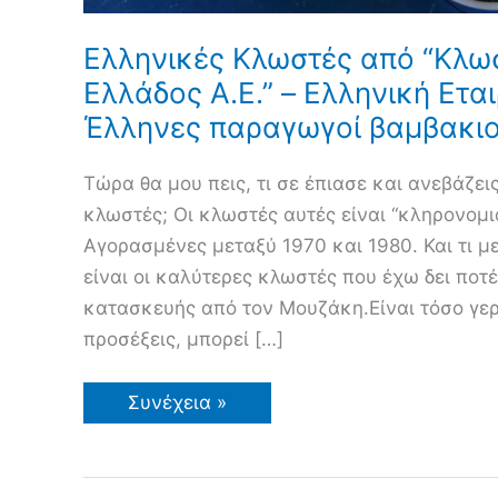
Ελληνικές Κλωστές από “Κλω
Ελλάδος Α.E.” – Ελληνική Ετα
Έλληνες παραγωγοί βαμβακι
Τώρα θα μου πεις, τι σε έπιασε και ανεβάζε
κλωστές; Οι κλωστές αυτές είναι “κληρονομιά
Αγορασμένες μεταξύ 1970 και 1980. Και τι μ
είναι οι καλύτερες κλωστές που έχω δει ποτ
κατασκευής από τον Μουζάκη.Είναι τόσο γερ
προσέξεις, μπορεί […]
Ελληνικές
Συνέχεια »
Κλωστές
από
“Κλωστοβιομηχανίαι
Ελλάδος
Α.E.”