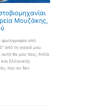
στοβιομηχανίαι
ιρεία Μουζάκης,
ού
ις φωτογραφία από
” από τη γιαγιά μου.
ε αυτό θα μου πεις; Απλά
έ και Ελληνικής
ές, που αν δεν