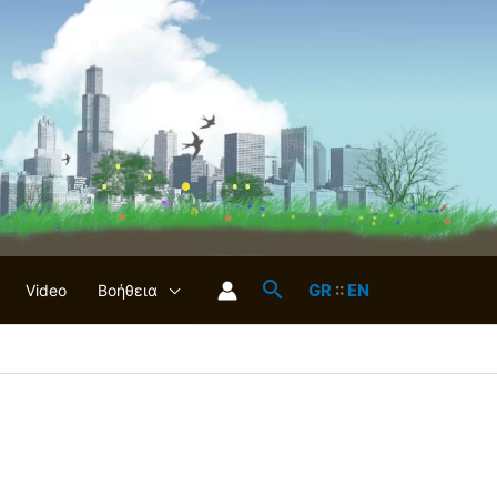
GR
::
EN
Video
Βοήθεια