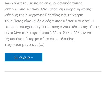
Ανακαλύπτουμε ποιος είναι ο ιδανικός τύπος
κήπου.Τύποι κήπων. Μία ιστορική διαδρομή στους
κήπους της σύγχρονης Ελλάδας και τη χρήση
τους.Ποιος είναι ο ιδανικός τύπος κήπου και γιατί. Η
άποψη που έχουμε για το ποιος είναι ο ιδανικός κήπος,
είναι λίγο πολύ προσωπικό θέμα. Άλλοι θέλουν να
έχουν έναν όμορφο κήπο όπου όλα είναι
ταχτοποιημένα και […]
Ποιός
Συνέχεια »
είναι
ο
ιδανικός
κήπος;
Όμορφος
κήπος
σαν
σαλόνι
ή
λειτουργικός
και
χρήσιμος
κήπος;