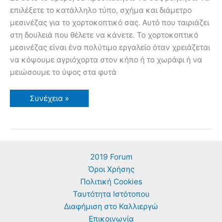
επιλέξετε το κατάλληλο τύπο, σχήμα και διάμετρο
μεσινέζας για το χορτοκοπτικό σας. Αυτό που ταιριάζει
στη δουλειά που θέλετε να κάνετε. Το χορτοκοπτικό
μεσινέζας είναι ένα πολύτιμο εργαλείο όταν χρειάζεται
να κόψουμε αγριόχορτα στον κήπο ή το χωράφι ή να
μειώσουμε το ύψος στα φυτά
Μεσινέζα
Συνέχεια »
για
χορτοκοπτικό.
Τύποι
και
Χρήσεις.
Πως
να
2019 Forum
επιλέξω
το
Όροι Χρήσης
κατάλληλο
σχήμα
Πολιτική Cookies
Ταυτότητα Ιστότοπου
Διαφήμιση στο Καλλιεργώ
Επικοινωνία