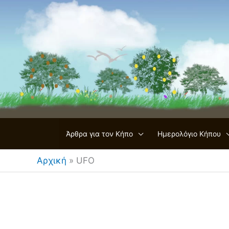
Μετάβαση
στο
περιεχόμενο
Άρθρα για τον Κήπο
Ημερολόγιο Κήπου
Αρχική
»
UFO