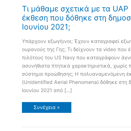
Τι μάθαμε σχετικά με τα UAP
έκθεση που δόθηκε στη δημοσ
Ιουνίου 2021;
Υπάρχουν εξωγήινοι; Έχουν καταγραφεί εξω
ουρανούς της Γης; Τι δείχνουν τα video που 
πιλότους του US Navy που καταγράφουν άγν
ασυνήθιστα πτητικά χαρακτηριστικά, χωρίς 
σύστημα προώθησης; Η πολυαναμενόμενη έκ
(Unidentified Aerial Phenomena) δόθηκε στη 
Ιουνίου 2021 από […]
Τι
Συνέχεια »
μάθαμε
σχετικά
με
τα