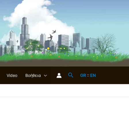
GR
::
EN
Video
Βοήθεια