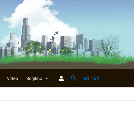
GR
::
EN
Video
Βοήθεια