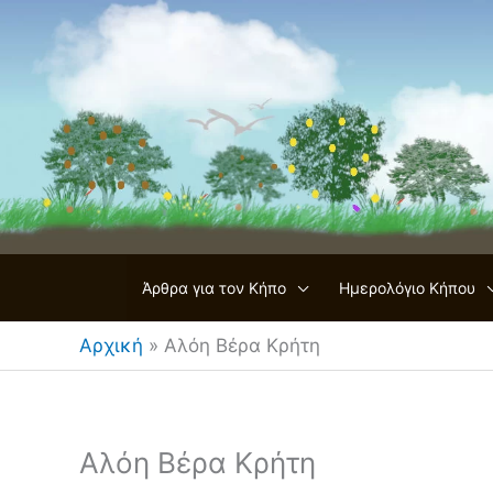
Μετάβαση
στο
περιεχόμενο
Άρθρα για τον Κήπο
Ημερολόγιο Κήπου
Αρχική
»
Αλόη Βέρα Κρήτη
Αλόη Βέρα Κρήτη