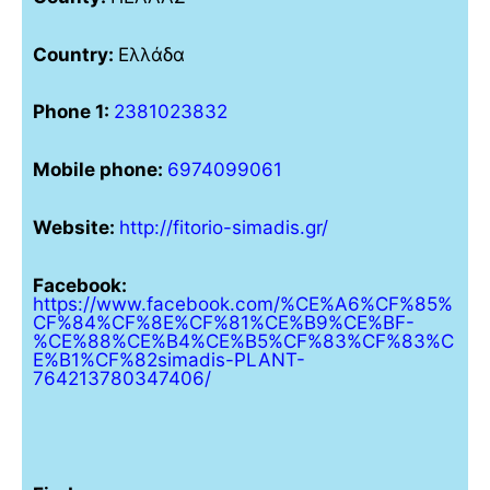
Country:
Ελλάδα
Phone 1:
2381023832
Mobile phone:
6974099061
Website:
http://fitorio-simadis.gr/
Facebook:
https://www.facebook.com/%CE%A6%CF%85%
CF%84%CF%8E%CF%81%CE%B9%CE%BF-
%CE%88%CE%B4%CE%B5%CF%83%CF%83%C
E%B1%CF%82simadis-PLANT-
764213780347406/