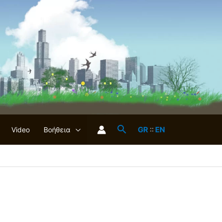
GR
::
EN
Video
Βοήθεια