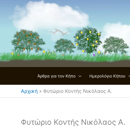
Μετάβαση
στο
περιεχόμενο
Άρθρα για τον Κήπο
Ημερολόγιο Κήπου
Αρχική
»
Φυτώριο Κοντής Νικόλαος Α.
Φυτώριο Κοντής Νικόλαος Α.