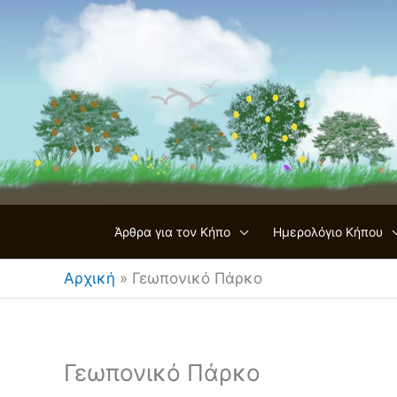
Μετάβαση
στο
περιεχόμενο
Άρθρα για τον Κήπο
Ημερολόγιο Κήπου
Αρχική
»
Γεωπονικό Πάρκο
Γεωπονικό Πάρκο