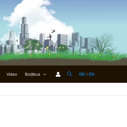
GR
::
EN
Video
Βοήθεια