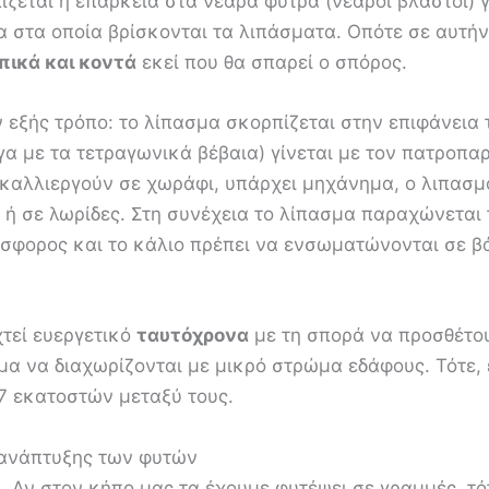
ζεται η επάρκεια στα νεαρά φύτρα (νεαροί βλαστοί) γι
ία στα οποία βρίσκονται τα λιπάσματα. Οπότε σε αυτή
πικά και κοντά
εκεί που θα σπαρεί ο σπόρος.
ν εξής τρόπο: το λίπασμα σκορπίζεται στην επιφάνεια 
α με τα τετραγωνικά βέβαια) γίνεται με τον πατροπαρ
 ή καλλιεργούν σε χωράφι, υπάρχει μηχάνημα, ο λιπασ
 ή σε λωρίδες. Στη συνέχεια το λίπασμα παραχώνεται 
σφορος και το κάλιο πρέπει να ενσωματώνονται σε β
χτεί ευεργετικό
ταυτόχρονα
με τη σπορά να προσθέτου
σμα να διαχωρίζονται με μικρό στρώμα εδάφους. Τότε
7 εκατοστών μεταξύ τους.
 ανάπτυξης των φυτών
. Αν στον κήπο μας τα έχουμε φυτέψει σε γραμμές, τό