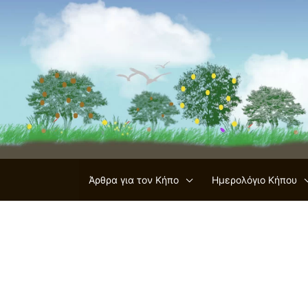
Μετάβαση
στο
περιεχόμενο
Άρθρα για τον Κήπο
Ημερολόγιο Κήπου