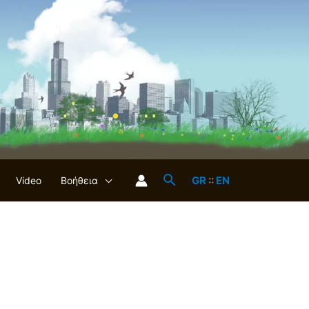
GR
::
EN
Video
Βοήθεια