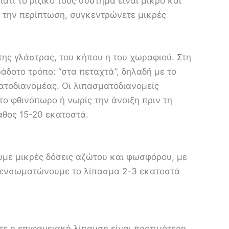
ατί το ριζικό τους σύστημα είναι μικρό και
ν την περίπτωση, συγκεντρώνετε μικρές
της γλάστρας, του κήπου η του χωραφιού. Στη
άδοτο τρόπο: “στα πεταχτά”, δηλαδή με το
ματοδιανομέας. Οι λιπασματοδιανομείς
το φθινόπωρο ή νωρίς την άνοιξη πριν τη
άθος 15-20 εκατοστά.
με μικρές δόσεις αζώτου και φωσφόρου, με
, ενσωματώνουμε το λίπασμα 2-3 εκατοστά
τε η επιφανειακή λίπανση είναι προτιμότερη.