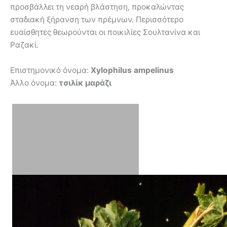
προσβάλλει τη νεαρή βλάστηση, προκαλώντας
σταδιακή ξήρανση των πρέμνων. Περισσότερο
ευαίσθητες θεωρούνται οι ποικιλίες Σουλτανίνα και
Ραζακί.
Επιστημονικό όνομα:
Xylophilus ampelinus
Άλλο όνομα:
τσιλίκ μαράζι