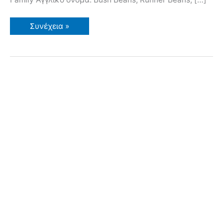
Φασολάκια
Συνέχεια »