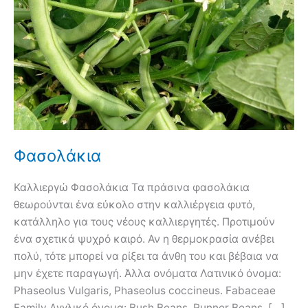
Φασολάκια
Καλλιεργώ Φασολάκια Τα πράσινα φασολάκια
θεωρούνται ένα εύκολο στην καλλιέργεια φυτό,
κατάλληλο για τους νέους καλλιεργητές. Προτιμούν
ένα σχετικά ψυχρό καιρό. Αν η θερμοκρασία ανέβει
πολύ, τότε μπορεί να ρίξει τα άνθη του και βέβαια να
μην έχετε παραγωγή. Άλλα ονόματα Λατινικό όνομα:
Phaseolus Vulgaris, Phaseolus coccineus. Fabaceae
Family Αγγλικό όνομα: Bush Beans, Runner Beans, […]