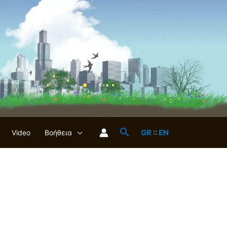
GR
::
EN
Video
Βοήθεια