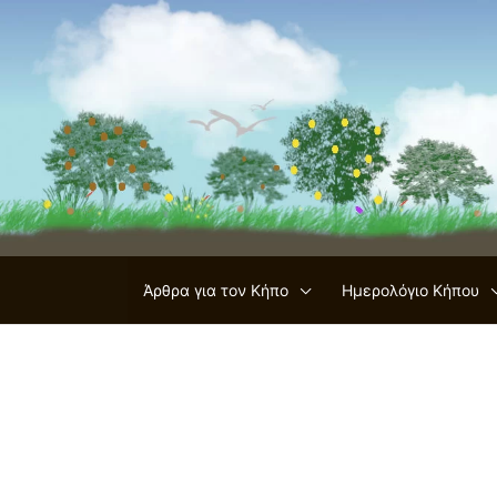
Μετάβαση
στο
περιεχόμενο
Άρθρα για τον Κήπο
Ημερολόγιο Κήπου