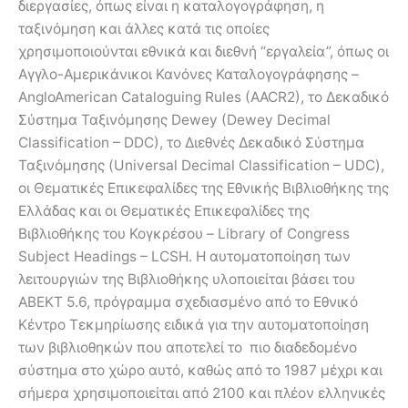
διεργασίες, όπως είναι η καταλογογράφηση, η
ταξινόμηση και άλλες κατά τις οποίες
χρησιμοποιούνται εθνικά και διεθνή “εργαλεία”, όπως οι
Αγγλο-Αμερικάνικοι Κανόνες Καταλογογράφησης –
AngloAmerican Cataloguing Rules (AACR2), το Δεκαδικό
Σύστημα Ταξινόμησης Dewey (Dewey Decimal
Classification – DDC), το Διεθνές Δεκαδικό Σύστημα
Ταξινόμησης (Universal Decimal Classification – UDC),
οι Θεματικές Επικεφαλίδες της Εθνικής Βιβλιοθήκης της
Ελλάδας και οι Θεματικές Επικεφαλίδες της
Βιβλιοθήκης του Κογκρέσου – Library of Congress
Subject Headings – LCSH. Η αυτοματοποίηση των
λειτουργιών της Βιβλιοθήκης υλοποιείται βάσει του
ΑΒΕΚΤ 5.6, πρόγραμμα σχεδιασμένο από το Εθνικό
Κέντρο Τεκμηρίωσης ειδικά για την αυτοματοποίηση
των βιβλιοθηκών που αποτελεί το πιο διαδεδομένο
σύστημα στο χώρο αυτό, καθώς από το 1987 μέχρι και
σήμερα χρησιμοποιείται από 2100 και πλέον ελληνικές