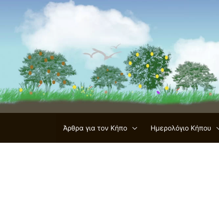
Μετάβαση
στο
περιεχόμενο
Άρθρα για τον Κήπο
Ημερολόγιο Κήπου