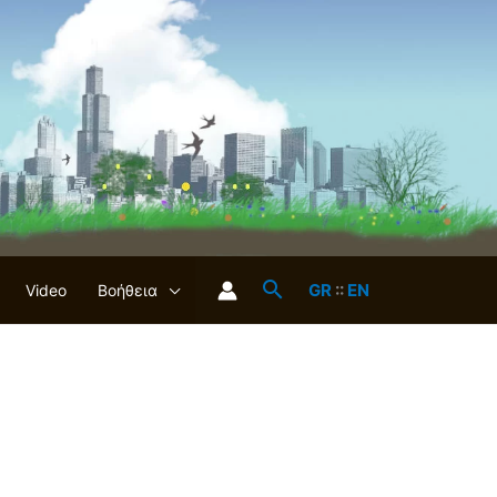
GR
::
EN
Video
Βοήθεια