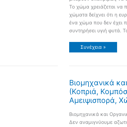
Το χώμα χρειάζεται να π
χώματα δείχνει ότι η ευ
ένα χώμα που δεν έχει π
συντηρήσει υγιή φυτά. Τ
Υγιή
Συνέχεια »
φυτά.
Το
χώμα
είναι
ένας
ζωντανός
οργανισμός.
Βιομηχανικά κα
Ρίζες
(Κοπριά, Κομπόσ
φυτών,
ριζοβακτήρια,
Αμειψισπορά, Χ
μύκητας
μικόρριζα,
Χούμο
Βιομηχανικά και Οργανι
Δεν αναμιγνύουμε αζωτ