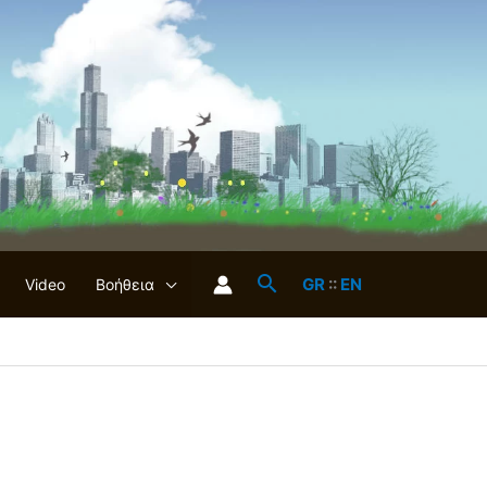
GR
::
EN
Video
Βοήθεια