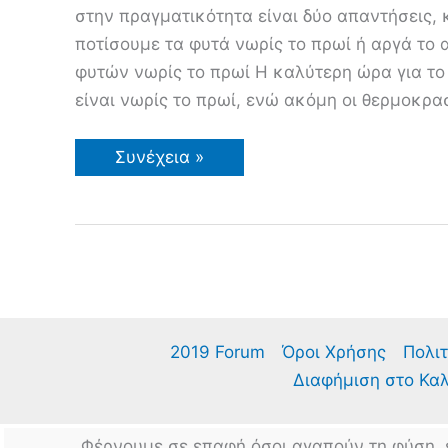
στην πραγματικότητα είναι δύο απαντήσεις,
ποτίσουμε τα φυτά νωρίς το πρωί ή αργά το
φυτών νωρίς το πρωί Η καλύτερη ώρα για τ
είναι νωρίς το πρωί, ενώ ακόμη οι θερμοκρασ
Πότισμα
Συνέχεια »
Φυτών
–
Πότε
και
Πως
Ποτίζουμε
τα
Φυτά
στον
Κήπο
μας
2019 Forum
Όροι Χρήσης
Πολιτ
Διαφήμιση στο Κα
Φέρνουμε σε επαφή όσοι αγαπούν τη φύση, 