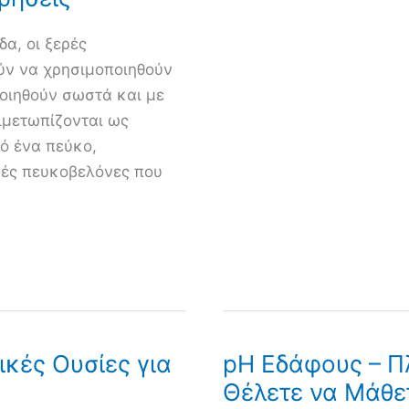
α, οι ξερές
ύν να χρησιμοποιηθούν
ποιηθούν σωστά και με
ιμετωπίζονται ως
ό ένα πεύκο,
ρές πευκοβελόνες που
κές Ουσίες για
pH Εδάφους – Π
Θέλετε να Μάθε