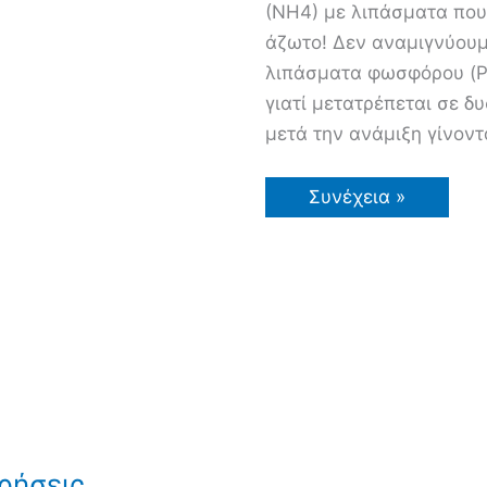
(ΝΗ4) με λιπάσματα που 
άζωτο! Δεν αναμιγνύουμ
λιπάσματα φωσφόρου (P2
γιατί μετατρέπεται σε 
μετά την ανάμιξη γίνον
Βιομηχανικά
Συνέχεια »
και
Οργανικά
Λιπάσματα
(Κοπριά,
Κομπόστ,
Τύρφη,
Χλωρή
Λίπανση,
Αμειψισπορά,
Χώματα)
ρήσεις