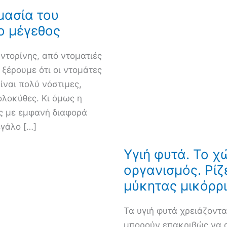
μασία του
ο μέγεθος
ντορίνης, από ντοματιές
 ξέρουμε ότι οι ντομάτες
ίναι πολύ νόστιμες,
ολοκύθες. Κι όμως η
ς με εμφανή διαφορά
εγάλο […]
Υγιή φυτά. Το χ
οργανισμός. Ρίζ
μύκητας μικόρρ
Τα υγιή φυτά χρειάζοντα
μπορούν επακριβώς να α