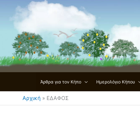
Μετάβαση
στο
περιεχόμενο
Άρθρα για τον Κήπο
Ημερολόγιο Κήπου
Αρχική
»
ΕΔΑΦΟΣ