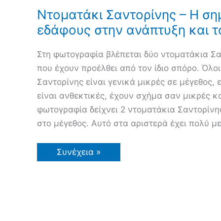
Ντοματάκι Σαντορίνης – Η ση
εδάφους στην ανάπτυξη και τ
Στη φωτογραφία βλέπεται δύο ντοματάκια Σα
που έχουν προέλθει από τον ίδιο σπόρο. Όλοι
Σαντορίνης είναι γενικά μικρές σε μέγεθος, ε
είναι ανθεκτικές, έχουν σχήμα σαν μικρές κ
φωτογραφία δείχνει 2 ντοματάκια Σαντορίνη
στο μέγεθος. Αυτό στα αριστερά έχει πολύ μ
Ντοματάκι
Συνέχεια »
Σαντορίνης
–
Η
σημασία
του
εδάφους
στην
ανάπτυξη