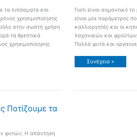
με τα λιπάσματα και
Γιατί είναι σημαντικό τ
 χρόνος χρησιμοποίησης
είναι μία παράμετρος π
 ρόλο στην σωστή χρήση
καλλιεργητές και οι κηπ
ορά τα θρεπτικά
λαχανικών και φρούτων, 
όνος χρησιμοποίησης
Πολλά φυτά και οργανισ
pH
Συνέχεια »
Εδάφους
–
Πληροφορίες
για
Όλα
Όσα
Θέλετε
να
ς Ποτίζουμε τα
Μάθετε
των φυτών; Η απάντηση