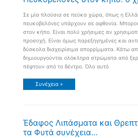
Σε μία πλούσια σε πεύκα χώρα, όπως η Ελλάδ
πευκοβελόνες υπάρχουν σε αφθονία. Μπορο
στον κήπο. Είναι πολύ χρήσιμες αν χρησιμο
προσοχή. Είναι όμως παρεξηγημένες και αντ
δύσκολα διαχειρίσιμα απορρίμματα. Κάτω απ
δημιουργούνται ολόκληρα στρώματα από ξε
πέφτουν από το δέντρο. Όλο αυτό
Πευκοβελόνες
Συνέχεια »
στον
κήπο.
6
χρήσεις
Έδαφος Λιπάσματα και Θρεπτι
τα Φυτά συνέχεια…