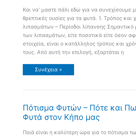
Και να’ μαστε πάλι εδώ για να συνεχίσουμε 
θρεπτικές ουσίες για τα φυτά. 1. Τρόπος και
λιπασμάτων – Περίοδοι λίπανσης Σημαντικό
των λιπασμάτων, είτε ποσοτικά είτε όσον αφ
στοιχεία, είναι ο κατάλληλος τρόπος και χρ
τους. Από αυτή την επιλογή, εξαρτάται η
Έδαφος
Συνέχεια »
Λιπάσματα
και
Θρεπτικές
Ουσίες
για
τα
Φυτά
Πότισμα Φυτών – Πότε και Πω
συνέχεια…
Φυτά στον Κήπο μας
Ποιά είναι η καλύτερη ώρα για το πότισμα 