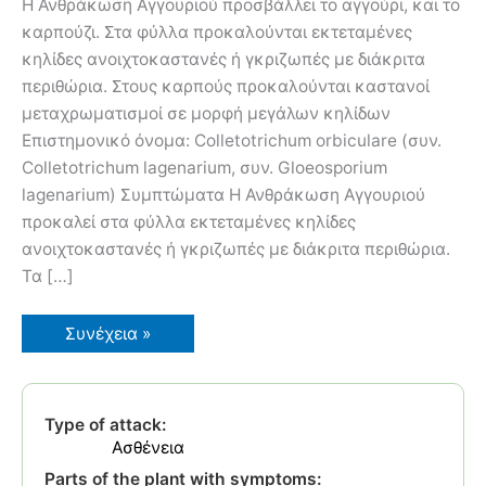
Η Ανθράκωση Αγγουριού προσβάλλει το αγγούρι, και το
καρπούζι. Στα φύλλα προκαλούνται εκτεταμένες
κηλίδες ανοιχτοκαστανές ή γκριζωπές με διάκριτα
περιθώρια. Στους καρπούς προκαλούνται καστανοί
μεταχρωματισμοί σε μορφή μεγάλων κηλίδων
Επιστημονικό όνομα: Colletotrichum orbiculare (συν.
Colletotrichum lagenarium, συν. Gloeosporium
lagenarium) Συμπτώματα Η Ανθράκωση Αγγουριού
προκαλεί στα φύλλα εκτεταμένες κηλίδες
ανοιχτοκαστανές ή γκριζωπές με διάκριτα περιθώρια.
Τα […]
Ανθράκωση
Συνέχεια »
Αγγουριού
Type of attack:
Ασθένεια
Parts of the plant with symptoms: