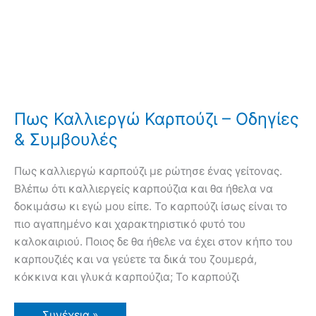
Πως Καλλιεργώ Καρπούζι – Οδηγίες
& Συμβουλές
Πως καλλιεργώ καρπούζι με ρώτησε ένας γείτονας.
Βλέπω ότι καλλιεργείς καρπούζια και θα ήθελα να
δοκιμάσω κι εγώ μου είπε. Το καρπούζι ίσως είναι το
πιο αγαπημένο και χαρακτηριστικό φυτό του
καλοκαιριού. Ποιος δε θα ήθελε να έχει στον κήπο του
καρπουζιές και να γεύετε τα δικά του ζουμερά,
κόκκινα και γλυκά καρπούζια; Το καρπούζι
Πως
Συνέχεια »