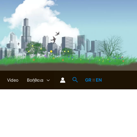
GR
::
EN
Video
Βοήθεια