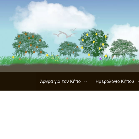
Μετάβαση
στο
περιεχόμενο
Άρθρα για τον Κήπο
Ημερολόγιο Κήπου