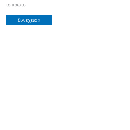
το πρώτο
Μπάμιες
Συνέχεια »
–
Καλλιέργεια
–
Συνταγή
για
Μπάμιες
–
Άνθος!