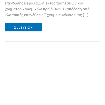
επένδυσης κεφαλαίων, εκτός τραπεζικών και
χρηματοοικονομικών προϊόντων. Η απόδοση από
κλασσικές επενδύσεις Έχουμε συνδυάσει τις […]
Απόδοση
Συνέχεια »
14.000%
καλλιεργώντας
μαρούλια!!
Ξεκινώντας
με
1
Ευρώ!