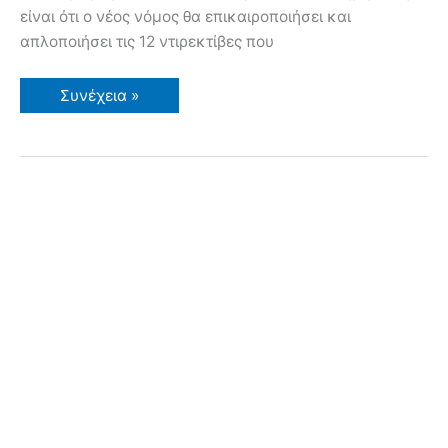
είναι ότι ο νέος νόμος θα επικαιροποιήσει και
απλοποιήσει τις 12 ντιρεκτίβες που
Δρακόντειος
Συνέχεια »
Ευρωπαϊκός
Νόμος
για
τους
Σπόρους
(Plant
Reproductive
Material
Law)
–
Τι
Συμβαίνει;