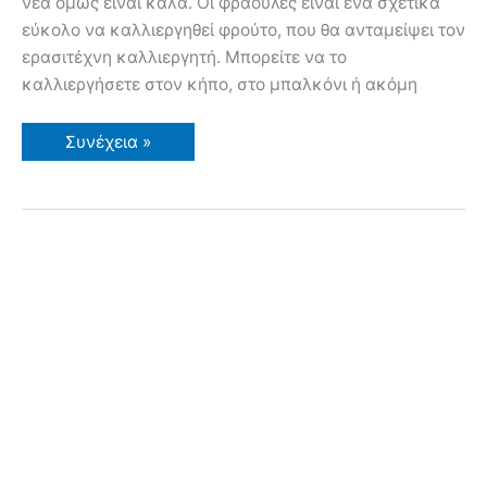
νέα όμως είναι καλά. Οι φράουλες είναι ένα σχετικά
εύκολο να καλλιεργηθεί φρούτο, που θα ανταμείψει τον
ερασιτέχνη καλλιεργητή. Μπορείτε να το
καλλιεργήσετε στον κήπο, στο μπαλκόνι ή ακόμη
Πως
Συνέχεια »
Καλλιεργώ
Φράουλες
–
Οδηγίες
&
Συμβουλές