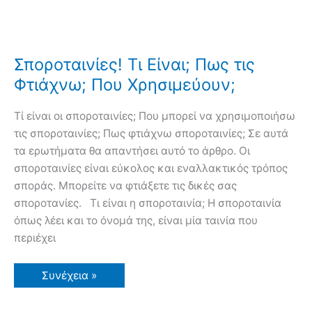
Σποροταινίες! Τι Είναι; Πως τις
Φτιάχνω; Που Χρησιμεύουν;
Τί είναι οι σποροταινίες; Που μπορεί να χρησιμοποιήσω
τις σποροταινίες; Πως φτιάχνω σποροταινίες; Σε αυτά
τα ερωτήματα θα απαντήσει αυτό το άρθρο. Οι
σποροταινίες είναι εύκολος και εναλλακτικός τρόπος
σποράς. Μπορείτε να φτιάξετε τις δικές σας
σποροτανίες. Τι είναι η σποροταινία; Η σποροταινία
όπως λέει και το όνομά της, είναι μία ταινία που
περιέχει
Σποροταινίες!
Συνέχεια »
Τι
Είναι;
Πως