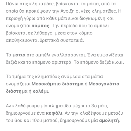
Πάνω στις κληματίδες, βρίσκονται τα μάτια, από τα
οποία θα προκύψουν την Άνοιξη οι νέες κληματίδες. Η
περιοχή γύρω από κάθε μάτι είναι διογκωμένη και
ονομάζεται
κόμπος
. Την περίοδο που το αμπέλι
βρίσκεται σε λήθαργο, μέσα στον κόμπο
αποθηκεύονται θρεπτικά συστατικά.
Τα
μάτια
στο αμπέλι εναλλάσσονται. Ένα εμφανίζεται
δεξιά και το επόμενο αριστερά. Το επόμενο δεξιά κ.ο.κ.
Το τμήμα της κληματίδας ανάμεσα στα μάτια
ονομάζεται
Μεσοκάμπιο διάστημα
ή
Μεσογονάτιο
διάστημα
ή
καλέμι
.
Αν κλαδέψουμε μία κληματίδα μέχρι το 3ο μάτι,
δημιουργούμε ένα
κεφάλι
. Αν την κλαδέψουμε μεταξύ
του 6ου και 10ου ματιού, δημιουργούμε μία
αμολητή
.