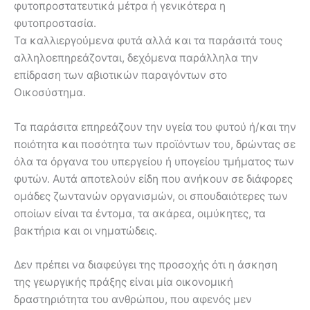
φυτοπροστατευτικά μέτρα ή γενικότερα η
φυτοπροστασία.
Τα καλλιεργούµενα φυτά αλλά και τα παράσιτά τους
αλληλοεπηρεάζονται, δεχόµενα παράλληλα την
επίδραση των αβιοτικών παραγόντων στο
Οικοσύστηµα.
Τα παράσιτα επηρεάζουν την υγεία του φυτού ή/και την
ποιότητα και ποσότητα των προϊόντων του, δρώντας σε
όλα τα όργανα του υπεργείου ή υπογείου τµήµατος των
φυτών. Αυτά αποτελούν είδη που ανήκουν σε διάφορες
οµάδες ζωντανών οργανισµών, οι σπουδαιότερες των
οποίων είναι τα έντοµα, τα ακάρεα, οιµύκητες, τα
βακτήρια και οι νηµατώδεις.
∆εν πρέπει να διαφεύγει της προσοχής ότι η άσκηση
της γεωργικής πράξης είναι µία οικονοµική
δραστηριότητα του ανθρώπου, που αφενός µεν