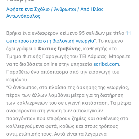
Αφήστε ένα Σχόλιο
/
Άνθρωποι
/ Από
Ηλίας
Αντωνόπουλος
Βρήκα ένα ενδιαφέρον κείμενο 95 σελίδων με τίτλο “
Η
φυτοπροστασία στη βιολογική γεωργία
“. Το κείμενο
έχει γράψει ο
Φώτιος Γραβάνης
, καθηγητής στο
Τμήμα Φυτικής Παραγωγής του ΤΕΙ Λάρισας. Μπορείτε
να το διαβάσετε online στην υπηρεσία
scribd.com
.
Παραθέτω ένα απόσπασμα από την εισαγωγή του
κειμένου.
“Ο άνθρωπος, στα πλαίσια της άσκησης της γεωργίας,
πέραν των άλλων λαµβάνει μέτρα για τη διατήρηση
των καλλιεργειών του σε υγιεινή κατάσταση. Τα µέτρα
αναφέρονται στη γνώση των αιτιολογικών
παραγόντων που επιφέρουν ζηµίες και ασθένειες στα
καλλιεργούµενα φυτά, καθώς και στους τρόπους
αντιµετώπισής τους. Αυτά είναι τα λεγόµενα