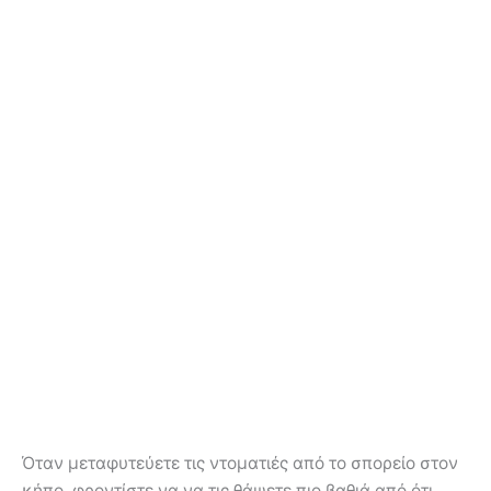
Όταν μεταφυτεύετε τις ντοματιές από το σπορείο στον
κήπο, φροντίστε να να τις θάψετε πιο βαθιά από ότι