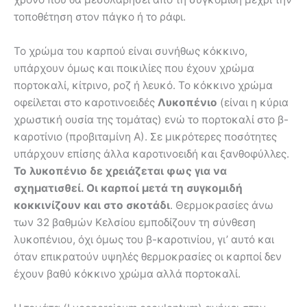
τοποθέτηση στον πάγκο ή το ράφι.
Το χρώμα του καρπού είναι συνήθως κόκκινο,
υπάρχουν όμως και ποικιλίες που έχουν χρώμα
πορτοκαλί, κίτρινο, ροζ ή λευκό. Το κόκκινο χρώμα
οφείλεται στο καροτινοειδές
Λυκοπένιο
(είναι η κύρια
χρωστική ουσία της τομάτας) ενώ το πορτοκαλί στο β-
καροτίνιο (προβιταμίνη Α). Σε μικρότερες ποσότητες
υπάρχουν επίσης άλλα καροτινοειδή και ξανθοφύλλες.
Το λυκοπένιο δε χρειάζεται φως για να
σχηματισθεί. Οι καρποί μετά τη συγκομιδή
κοκκινίζουν και στο σκοτάδι
. Θερμοκρασίες άνω
των 32 βαθμών Κελσίου εμποδίζουν τη σύνθεση
λυκοπένιου, όχι όμως του β-καροτινίου, γι’ αυτό και
όταν επικρατούν υψηλές θερμοκρασίες οι καρποί δεν
έχουν βαθύ κόκκινο χρώμα αλλά πορτοκαλί.