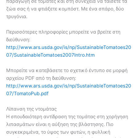
παραγωγή σε τομάτες και στη συνέχεια να ταΐσετε τα
ζώα σας ή να φτιάξετε κομπόστ. Με ένα σπάρο, δύο
τρυγόνια.
Περισσότερες πληροφορίες μπορείτε να βρείτε στη
διεύθυνση:
http://www.ars.usda.gov/is/np/SustainableTomatoes20
07/SustainableTomatoes2007Intro.htm
Μπορείτε να κατεβάσετε το σχετικό έντυπο σε μορφή
αρχείου PDF από τη διεύθυνση:
http://www.ars.usda.gov/is/np/SustainableTomatoes20
07/TomatoPub.pdf
Λίπανση της ντομάτας
Η σπουδαιότερη αντίδραση της τομάτας στη χορήγηση
λιπασμάτων είναι η αύξηση της βλάστησης. Πιο
συγκεκριμένα, το ύψος των φυτών, η φυλλική