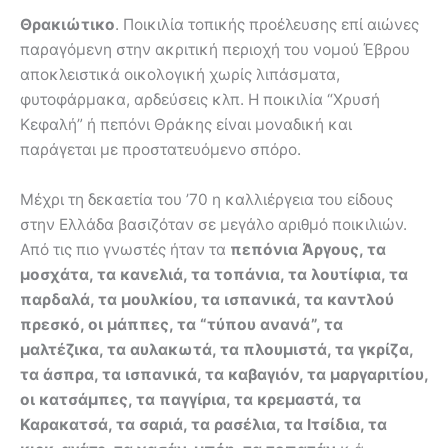
Θρακιώτικο
. Ποικιλία τοπικής προέλευσης επί αιώνες
παραγόμενη στην ακριτική περιοχή του νομού Έβρου
αποκλειστικά οικολογική χωρίς λιπάσματα,
φυτοφάρμακα, αρδεύσεις κλπ. H ποικιλία “Χρυσή
Κεφαλή” ή πεπόνι Θράκης είναι μοναδική και
παράγεται με προστατευόμενο σπόρο.
Μέχρι τη δεκαετία του ’70 η καλλιέργεια του είδους
στην Ελλάδα βασιζόταν σε μεγάλο αριθμό ποικιλιών.
Από τις πιο γνωστές ήταν τα
πεπόνια Άργους, τα
μοσχάτα, τα κανελιά, τα τοπάνια, τα λουτίφια, τα
παρδαλά, τα μουλκίου, τα ισπανικά, τα καντλού
πρεσκό, οι μάππες, τα “τύπου ανανά”, τα
μαλτέζικα, τα αυλακωτά, τα πλουμιστά, τα γκρίζα,
τα άσπρα, τα ισπανικά, τα καβαγιόν, τα μαργαριτίου,
οι κατσάμπες, τα παγγίρια, τα κρεμαστά, τα
Καρακατσά, τα σαριά, τα ρασέλια, τα Ιτσίδια, τα