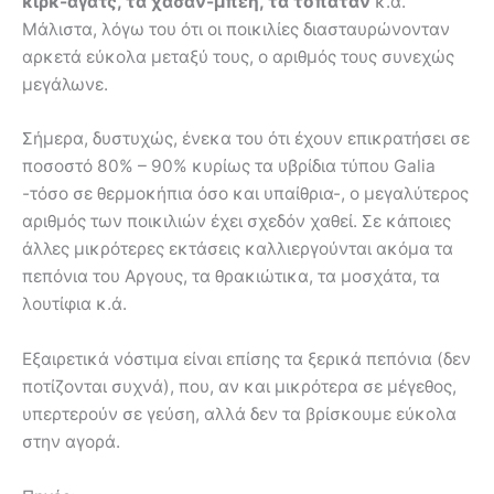
κιρκ-αγάτς, τα χασάν-μπέη, τα τοπατάν
κ.ά.
Μάλιστα, λόγω του ότι οι ποικιλίες διασταυρώνονταν
αρκετά εύκολα μεταξύ τους, ο αριθμός τους συνεχώς
μεγάλωνε.
Σήμερα, δυστυχώς, ένεκα του ότι έχουν επικρατήσει σε
ποσοστό 80% – 90% κυρίως τα υβρίδια τύπου Galia
-τόσο σε θερμοκήπια όσο και υπαίθρια-, ο μεγαλύτερος
αριθμός των ποικιλιών έχει σχεδόν χαθεί. Σε κάποιες
άλλες μικρότερες εκτάσεις καλλιεργούνται ακόμα τα
πεπόνια του Αργους, τα θρακιώτικα, τα μοσχάτα, τα
λουτίφια κ.ά.
Εξαιρετικά νόστιμα είναι επίσης τα ξερικά πεπόνια (δεν
ποτίζονται συχνά), που, αν και μικρότερα σε μέγεθος,
υπερτερούν σε γεύση, αλλά δεν τα βρίσκουμε εύκολα
στην αγορά.