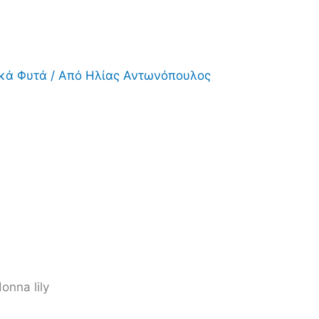
ικά Φυτά
/ Από
Ηλίας Αντωνόπουλος
onna lily