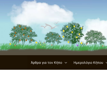
Μετάβαση
στο
περιεχόμενο
Άρθρα για τον Κήπο
Ημερολόγιο Κήπου