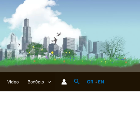
GR
::
EN
Video
Βοήθεια