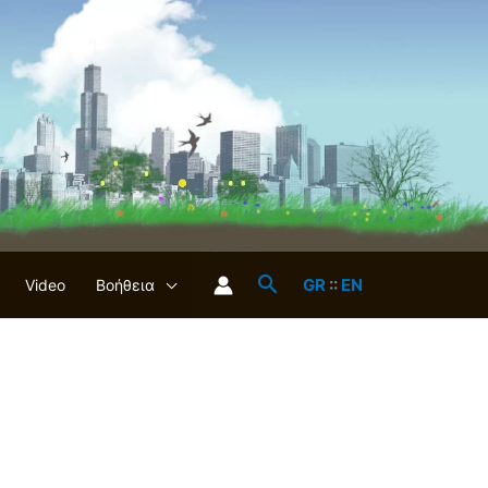
GR
::
EN
Video
Βοήθεια