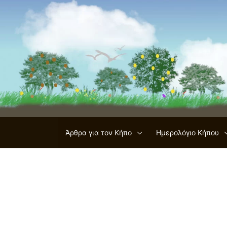
Μετάβαση
στο
περιεχόμενο
Άρθρα για τον Κήπο
Ημερολόγιο Κήπου