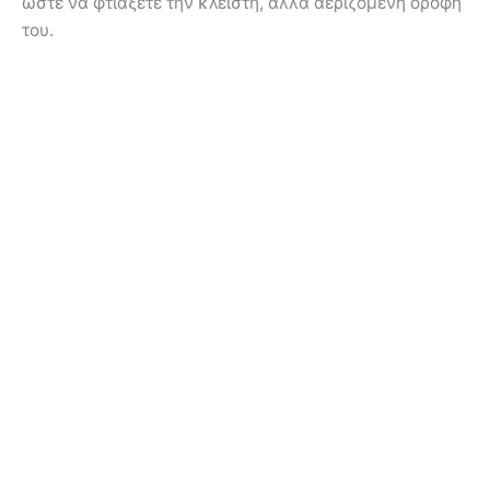
ώστε να φτιάξετε την κλειστή, αλλά αεριζόμενη οροφή
του.