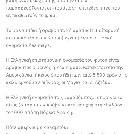
βάση ενός είδος ζύμης από την οποία
παρασκευάζονται οι «τορτίγιας», επίπεδες πίτες που
αντικαθιστούν το ψωμί.
Το καλαμπόκι ή αραβόσιτος ή αραποσίτι ( σίταρος ή
σιταροπούλα στην Κύπρο) έχει την επιστημονική
ονομασία Zea mays.
Η Ελληνική επιστημονική ονομασία του φυτού είναι
Αραβόσιτος ο κοινός ή Ζέα η μαϋς. Κατάγεται από την
Αμερικάνικη ήπειρο όπου ήδη πριν από 5.500 χρόνια το
καλλιεργούσαν οι Ίνκας, οι Μάγια και οι Αζτέκοι.
Η Ελληνική ονομασία του, «αραβόσιτος», σημαίνει «ο
σίτος (σιτάρι) των Αράβων» και εισήχθη στην Ελλάδα
το 1600 από τη Βόρεια Αφρική.
Πότε σπέρνουμε καλαμπόκι