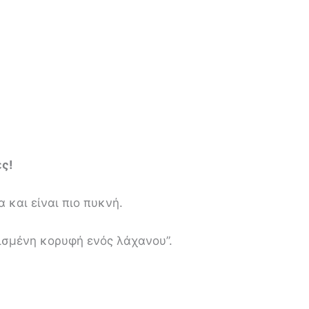
ες!
 και είναι πιο πυκνή.
νθισμένη κορυφή ενός λάχανου”.