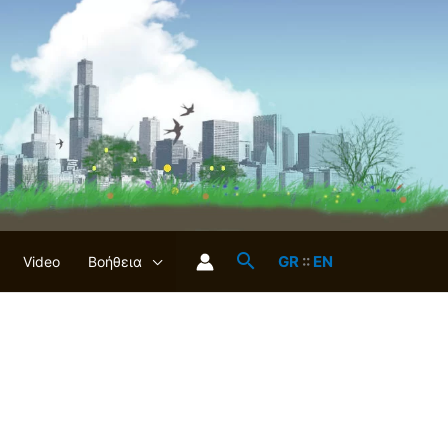
GR
::
EN
Video
Βοήθεια