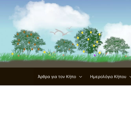
Μετάβαση
στο
περιεχόμενο
Άρθρα για τον Κήπο
Ημερολόγιο Κήπου