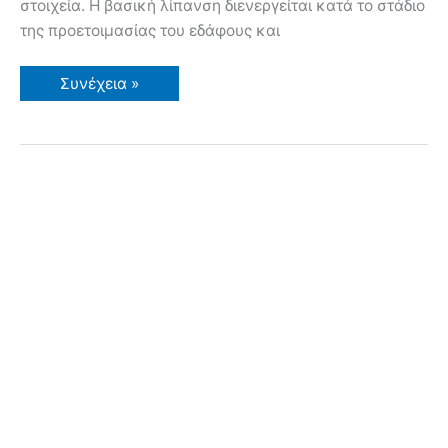
στοιχεία. Η βασική λίπανση διενεργείται κατά το στάδιο
της προετοιμασίας του εδάφους και
Λίπανση
Συνέχεια »
Δέντρων
Λίπανση
Λαχανικών
και
Άλλων
Καλλιεργειών