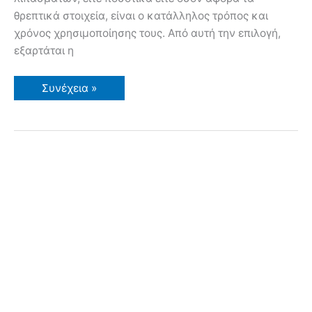
θρεπτικά στοιχεία, είναι ο κατάλληλος τρόπος και
χρόνος χρησιμοποίησης τους. Από αυτή την επιλογή,
εξαρτάται η
Έδαφος
Συνέχεια »
Λιπάσματα
και
Θρεπτικές
Ουσίες
για
τα
Φυτά
συνέχεια…