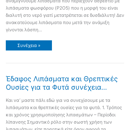
αναμιγνύουμε λιπάσματα που περιέχουν ασβέστιο με
λιπάσματα φωσφόρου (P2O5) που η μορφή του είναι
διαλυτή στο νερό γιατί μετατρέπεται σε δυσδιάλυτη! Δεν
ανακατεύουμε λιπάσματα που μετά την ανάμιξη
γίνονται λάσπη…
Βιομηχανικά
Συνέχεια »
και
Οργανικά
Λιπάσματα
(Κοπριά,
Κομπόστ,
Τύρφη,
Χλωρή
Έδαφος Λιπάσματα και Θρεπτικές
Λίπανση,
Αμειψισπορά,
Ουσίες για τα Φυτά συνέχεια…
Χώματα)
Και να’ μαστε πάλι εδώ για να συνεχίσουμε με τα
λιπάσματα και θρεπτικές ουσίες για τα φυτά. 1. Τρόπος
και χρόνος χρησιμοποίησης λιπασμάτων – Περίοδοι
λίπανσης Σημαντικό ρόλο στην σωστή χρήση των
λιπασμάτων, είτε ποσοτικά είτε όσον αφορά τα