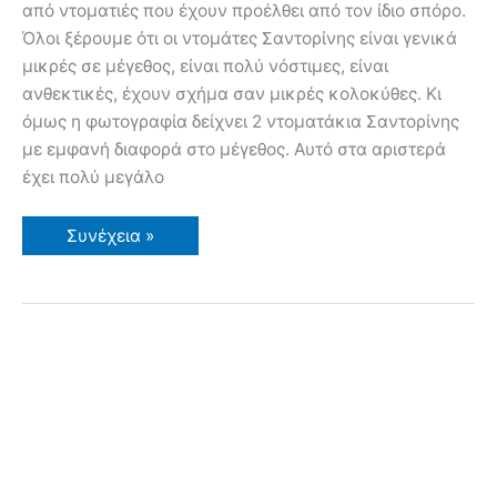
από ντοματιές που έχουν προέλθει από τον ίδιο σπόρο.
Όλοι ξέρουμε ότι οι ντομάτες Σαντορίνης είναι γενικά
μικρές σε μέγεθος, είναι πολύ νόστιμες, είναι
ανθεκτικές, έχουν σχήμα σαν μικρές κολοκύθες. Κι
όμως η φωτογραφία δείχνει 2 ντοματάκια Σαντορίνης
με εμφανή διαφορά στο μέγεθος. Αυτό στα αριστερά
έχει πολύ μεγάλο
Ντοματάκι
Συνέχεια »
Σαντορίνης
–
Η
σημασία
του
εδάφους
στην
ανάπτυξη
και
το
μέγεθος