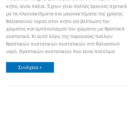
κήπο, είναι παλιά. Έχουν γίνει πολλές έρευνες σχετικά
με τα πλεονεκτήματα και μειονεκτήματα της χρήσης
θαλασσινού νερού στον κήπο για βελτίωση του
χώματος και εμπλουτισμού του χώματος με θρεπτικά
συστατικά. Κι αυτό λόγω της παρουσίας πολλών
θρεπτικών συστατικών συστατικών στο θαλασσινό
νερό. Θρεπτικών συστατικών που είναι πολύτιμα
Πότισμα
Συνέχεια »
με
θαλασσινό
νερό
στον
κήπο;
Πως
μπορεί
να
χρησιμοποιηθεί
το
θαλασσινό
νερό
στον
κήπο;