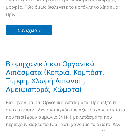
μορφές. Πώς όμως διαλέγετε το κατάλληλο λίπασμα;
Πριν
Βασικές
Συνέχεια »
Γνώσεις
για
τα
Λιπάσματα
NPK
Βιομηχανικά και Οργανικά
Λιπάσματα (Κοπριά, Κομπόστ,
Τύρφη, Χλωρή Λίπανση,
Αμειψισπορά, Χώματα)
Βιομηχανικά και Οργανικά Λιπάσματα. Προσέξτε τι
ανακατεύετε…Δεν αναμιγνύουμε αζωτούχα λιπάσματα
που περιέχουν αμμώνιο (ΝΗ4) με λιπάσματα που
περιέχουν ασβέστιο (Ca) διότι χάνουμε το άζωτο! Δεν