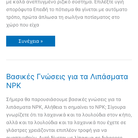
με καλά ανεπτυγμένο ριζικό σύστημα. Επιλέξτε υγιή
σπoρόφυτα Επειδή το πότισμα θα γίνεται με αυτόματο
τρόπο, πρώτα άπλωσα τη σωλήνα ποτίσματος στο
χώρο που είχα
Μεταφυτεύω
Συνέχεια »
Σπορόφυτα
(Μπρόκολα,
Λάχανα)
Βασικές Γνώσεις για τα Λιπάσματα
NPK
Σήμερα θα παρουσιάσουμε βασικές γνώσεις για τα
λιπάσματα NPK, Αλήθεια τι σημαίνει το NPK; Σίγουρα
γνωρίζετε ότι τα λαχανικά και τα λουλούδια στον κήπο,
αλλά και τα λουλούδια και τα λαχανικά που έχετε σε
γλάστρες χρειάζονται επιπλέον τροφή για να
αναπτυχθούν. Αυτή δίνεται με λίπασμα σε διάφορες