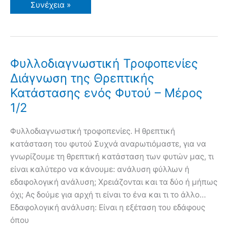
Διάγνωση
Συνέχεια »
της
Θρεπτικής
Κατάστασης
ενός
Φυτού,
Τροφοπενίες
–
Φυλλοδιαγνωστική Τροφοπενίες
Μέρος
2/2
Διάγνωση της Θρεπτικής
Κατάστασης ενός Φυτού – Μέρος
1/2
Φυλλοδιαγνωστική τροφοπενίες. Η θρεπτική
κατάσταση του φυτού Συχνά αναρωτιόμαστε, για να
γνωρίζουμε τη θρεπτική κατάσταση των φυτών μας, τι
είναι καλύτερο να κάνουμε: ανάλυση φύλλων ή
εδαφολογική ανάλυση; Χρειάζονται και τα δύο ή μήπως
όχι; Ας δούμε για αρχή τι είναι το ένα και τι το άλλο…
Εδαφολογική ανάλυση: Είναι η εξέταση του εδάφους
όπου