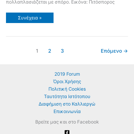
πολλαπλασιάζεται με σπόρο. Εικόνα: Πιτόσπορος
Πιτόσπορος
Συνέχεια »
(Γένος
Pittosporum).
Θάμνοι
για
τον
Κήπο
1
2
3
Επόμενο
→
2019 Forum
Όροι Χρήσης
Πολιτική Cookies
Ταυτότητα Ιστότοπου
Διαφήμιση στο Καλλιεργώ
Επικοινωνία
Βρείτε μας και στο Facebook