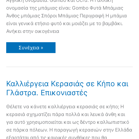
Αγγλική ονομασία: Gumbo και Ocrd. Η Γαλλική
ονομασία της μπάμιας είναι: Gombo Φυτά Μπάμιας
Άνθος μπάμιας Σπόροι Μπάμιας Περιγραφή Η μπάμια
είναι γενικά ετήσιο φυτό και μοιάζει με το βαμβάκι.
Ανήκει στην οικογένεια
Καλλιέργεια
Συνέχεια »
Μπάμιας.
Οδηγίες
και
Συμβουλές.
Εχθροί
και
Ασθένειες.
Καλλιέργεια Κερασιάς σε Κήπο και
Αντιμετώπιση
Γλάστρα. Επικονιαστές
Θέλετε να κάνετε καλλιέργεια κερασιάς σε κήπο; Η
κερασιά σχηματίζει πάρα πολλά και λευκά άνθη και
για αυτό χρησιμοποιείται και ως δέντρο καλλωπιστικό
σε πάρκα πόλεων. Η παραγωγή κερασιών στην Ελλάδα
εξαρτάται από τις καιρικές συνθήκες που θα