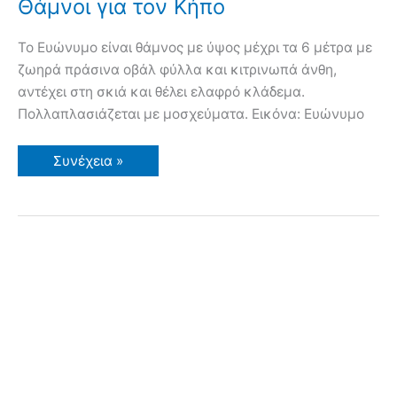
Θάμνοι για τον Κήπο
Το Ευώνυμο είναι θάμνος με ύψος μέχρι τα 6 μέτρα με
ζωηρά πράσινα οβάλ φύλλα και κιτρινωπά άνθη,
αντέχει στη σκιά και θέλει ελαφρό κλάδεμα.
Πολλαπλασιάζεται με μοσχεύματα. Εικόνα: Ευώνυμο
Ευώνυμο
Συνέχεια »
(Γένος
Euonymus).
Θάμνοι
για
τον
Κήπο