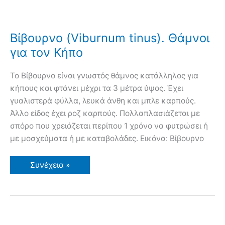
Βίβουρνο (Viburnum tinus). Θάμνοι
για τον Κήπο
Το Βίβουρνο είναι γνωστός θάμνος κατάλληλος για
κήπους και φτάνει μέχρι τα 3 μέτρα ύψος. Έχει
γυαλιστερά φύλλα, λευκά άνθη και μπλε καρπούς.
Άλλο είδος έχει ροζ καρπούς. Πολλαπλασιάζεται με
σπόρο που χρειάζεται περίπου 1 χρόνο να φυτρώσει ή
με μοσχεύματα ή με καταβολάδες. Εικόνα: Βίβουρνο
Βίβουρνο
Συνέχεια »
(Viburnum
tinus).
Θάμνοι
για
τον
Κήπο