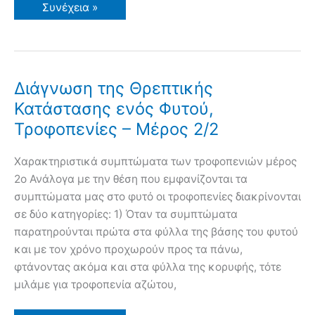
Καλλιέργεια
Συνέχεια »
Ροδακινιάς
σε
Κήπο
και
Γλάστρα.
Συμβουλές
Εχθροί
Διάγνωση της Θρεπτικής
Ασθένειες
Κατάστασης ενός Φυτού,
Τροφοπενίες – Μέρος 2/2
Χαρακτηριστικά συμπτώματα των τροφοπενιών μέρος
2ο Ανάλογα με την θέση που εμφανίζονται τα
συμπτώματα μας στο φυτό οι τροφοπενίες διακρίνονται
σε δύο κατηγορίες: 1) Όταν τα συμπτώματα
παρατηρούνται πρώτα στα φύλλα της βάσης του φυτού
και με τον χρόνο προχωρούν προς τα πάνω,
φτάνοντας ακόμα και στα φύλλα της κορυφής, τότε
μιλάμε για τροφοπενία αζώτου,