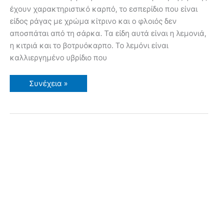
έχουν χαρακτηριστικό καρπό, το εσπερίδιο που είναι
είδος ράγας με χρώμα κίτρινο και ο φλοιός δεν
αποσπάται από τη σάρκα. Τα είδη αυτά είναι η λεμονιά,
η κιτριά και το βοτρυόκαρπο. Το λεμόνι είναι
καλλιεργημένο υβρίδιο που
Λεμονιά
Συνέχεια »
–
Καλλιέργεια
Ποικιλίες
Εχθροί
Ασθένειες