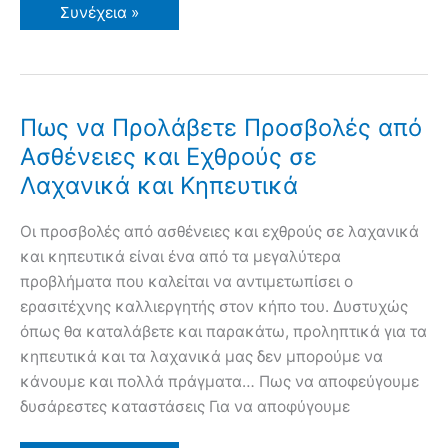
Καλλιέργεια
Συνέχεια »
Βερικοκιάς
σε
Κήπο
και
Γλάστρα.
Συμβουλές
Εχθροί
Πως να Προλάβετε Προσβολές από
Ασθένειες
Ασθένειες και Εχθρούς σε
Λαχανικά και Κηπευτικά
Οι προσβολές από ασθένειες και εχθρούς σε λαχανικά
και κηπευτικά είναι ένα από τα μεγαλύτερα
προβλήματα που καλείται να αντιμετωπίσει ο
ερασιτέχνης καλλιεργητής στον κήπο του. Δυστυχώς
όπως θα καταλάβετε και παρακάτω, προληπτικά για τα
κηπευτικά και τα λαχανικά μας δεν μπορούμε να
κάνουμε και πολλά πράγματα… Πως να αποφεύγουμε
δυσάρεστες καταστάσεις Για να αποφύγουμε