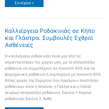
Πως
Συνέχεια »
να
Προλάβετε
Προσβολές
από
Ασθένειες
και
Εχθρούς
Καλλιέργεια Ροδακινιάς σε Κήπο
σε
Λαχανικά
και Γλάστρα. Συμβουλές Εχθροί
και
Κηπευτικά
Ασθένειες
H καλλιέργεια ροδακινιάς είναι μια από τις
σημαντικότερες της χώρας μας, με τα επιτραπέζια
ροδάκινα να συμμετέχουν σε ποσοστό 40% και τα
βιομηχανικά ροδάκινα ή συμπύρηνα με ποσοστό 60%.
Άλλες χώρες της Ευρώπης που παράγουν ποσότητες
ροδάκινων είναι η Ισπανία, η Γαλλία και η Ιταλία
(κυρίως επιτραπέζιο ροδάκινο). Εικόνα 1. Καρποί
ροδακινιάς Εικόνα 2. Άνθη