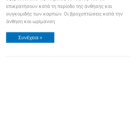
επικρατήσουν κατά τη περίοδο της άνθησης και
συγκομιδής των καρπών. Οι βροχοπτώσεις κατά την
άνθηση και ωρίμανση
Καλλιέργεια
Συνέχεια »
Κερασιάς
σε
Κήπο
και
Γλάστρα.
Επικονιαστές