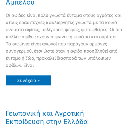
Αμπέλου
Οι αφίδες είναι πολύ γνωστά έντομα στους αγρότες και
στους ερασιτέχνες καλλιεργητές γνωστά με τα κοινά
ονόματα αφίδες, μελίγκρες, ψείρες, φυτοφθείρες. Οι πιο
πολλές αφίδες έχουν σίφωνες ή κεράτια και ουρίτσα.
Τα σιφώνια είναι αγωγοί που παράγουν ορμόνες
συναγερμού, έτσι ώστε όταν η αφίδα προσβληθεί από
έντομο ή ζώο, προκαλεί διασπορά των υπόλοιπων
αφίδων. Είναι
Αφίδες,
Συνέχεια »
Μελίγκρες,
Φυλλοξήρα
της
Αμπέλου
Γεωπονική και Αγροτική
Εκπαίδευση στην Ελλάδα