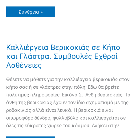
Καλλιέργεια
Συνέχεια »
Ροδιάς
σε
Κήπο
και
Γλάστρα.
Συμβουλές,
Εχθροί,
Καλλιέργεια Βερικοκιάς σε Κήπο
Ασθένειες
και Γλάστρα. Συμβουλές Εχθροί
Ασθένειες
Θέλετε να μάθετε για την καλλιέργεια βερικοκιάς στον
κήπο σας ή σε γλάστρες στην πόλη; Εδώ θα βρείτε
πολύτιμες πληροφορίες. Εικόνα 2. Άνθη βερικοκιάς. Τα
άνθη της βερικοκιάς έχουν τον ίδιο σχηματισμό με της
ροδακινιάς αλλά είναι λευκά. H βερικοκιά είναι
οπωροφόρο δένδρο, φυλλοβόλο και καλλιεργείται σε
όλες τις εύκρατες χώρες του κόσμου. Ανήκει στην