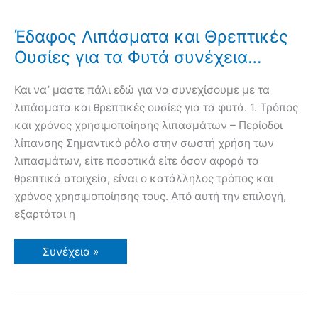
Κομπόστ,
Τύρφη,
Χλωρή
Έδαφος Λιπάσματα και Θρεπτικές
Λίπανση,
Αμειψισπορά,
Ουσίες για τα Φυτά συνέχεια…
Χώματα)
Και να’ μαστε πάλι εδώ για να συνεχίσουμε με τα
λιπάσματα και θρεπτικές ουσίες για τα φυτά. 1. Τρόπος
και χρόνος χρησιμοποίησης λιπασμάτων – Περίοδοι
λίπανσης Σημαντικό ρόλο στην σωστή χρήση των
λιπασμάτων, είτε ποσοτικά είτε όσον αφορά τα
θρεπτικά στοιχεία, είναι ο κατάλληλος τρόπος και
χρόνος χρησιμοποίησης τους. Από αυτή την επιλογή,
εξαρτάται η
Έδαφος
Συνέχεια »
Λιπάσματα
και
Θρεπτικές
Ουσίες
για
τα