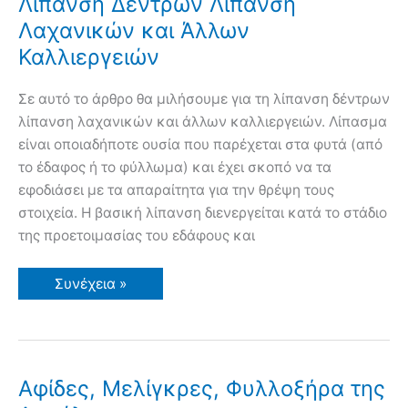
Λίπανση Δέντρων Λίπανση
Λαχανικών και Άλλων
Καλλιεργειών
Σε αυτό το άρθρο θα μιλήσουμε για τη λίπανση δέντρων
λίπανση λαχανικών και άλλων καλλιεργειών. Λίπασμα
είναι οποιαδήποτε ουσία που παρέχεται στα φυτά (από
το έδαφος ή το φύλλωμα) και έχει σκοπό να τα
εφοδιάσει με τα απαραίτητα για την θρέψη τους
στοιχεία. Η βασική λίπανση διενεργείται κατά το στάδιο
της προετοιμασίας του εδάφους και
Λίπανση
Συνέχεια »
Δέντρων
Λίπανση
Λαχανικών
και
Άλλων
Καλλιεργειών
Αφίδες, Μελίγκρες, Φυλλοξήρα της