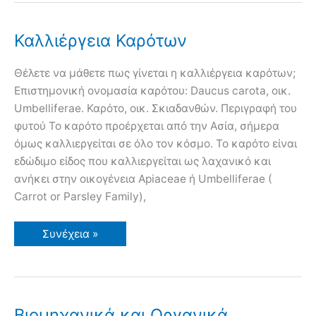
Ταράτσες
και
Ελεύθερους
Χώρους
Καλλιέργεια Καρότων
στην
Πόλη
Θέλετε να μάθετε πως γίνεται η καλλιέργεια καρότων;
Επιστημονική ονομασία καρότου: Daucus carota, οικ.
Umbelliferae. Καρότο, οικ. Σκιαδανθών. Περιγραφή του
φυτού Το καρότο προέρχεται από την Ασία, σήμερα
όμως καλλιεργείται σε όλο τον κόσμο. Το καρότο είναι
εδώδιμο είδος που καλλιεργείται ως λαχανικό και
ανήκει στην οικογένεια Apiaceae ή Umbelliferae (
Carrot or Parsley Family),
Καλλιέργεια
Συνέχεια »
Καρότων
Βιομηχανικά και Οργανικά