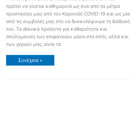
πρέπει να γίνεται καθημερινά ως ένα από τα μέτρα
προστασίας μας από τον Κορονοϊό COVID-19 και ως μία
από τις συμβολές μας στο να δυσκολέψουμε τη διάδοσή
του. Τα ιδανικά προϊόντα για καθαριότητα και
απολύμανση των επιφανειών μέσα στο σπίτι, αλλά και
των χεριών μας, είναι τα
Προϊόντα
Συνέχεια »
που
βρίσκουμε
στο
σπίτι
και
μπορούν
να
χρησιμοποιηθούν
ως
απολυμαντικά
για
τον
Κορονοϊό
COVID-
19
–