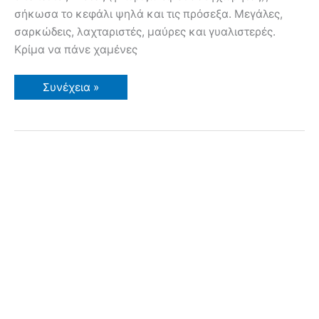
σήκωσα το κεφάλι ψηλά και τις πρόσεξα. Μεγάλες,
σαρκώδεις, λαχταριστές, μαύρες και γυαλιστερές.
Κρίμα να πάνε χαμένες
Πως
Συνέχεια »
Φτιάχνω
Σπιτικές
Ελιές