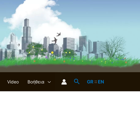
GR
::
EN
Video
Βοήθεια