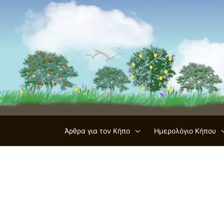
Μετάβαση
στο
περιεχόμενο
Άρθρα για τον Κήπο
Ημερολόγιο Κήπου