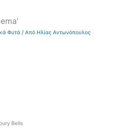
hema’
ικά Φυτά
/ Από
Ηλίας Αντωνόπουλος
ury Bells