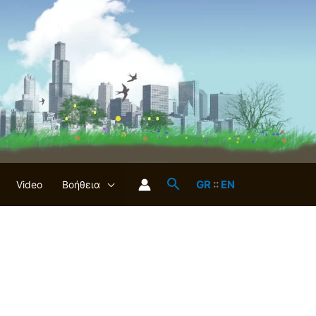
GR
::
EN
Video
Βοήθεια