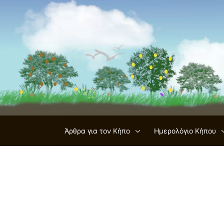
Μετάβαση
στο
περιεχόμενο
Άρθρα για τον Κήπο
Ημερολόγιο Κήπου