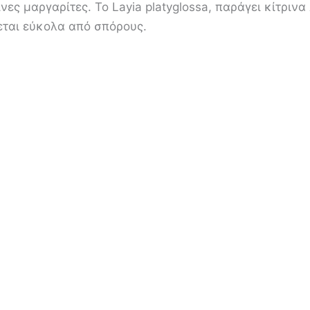
ρινες μαργαρίτες. Το Layia platyglossa, παράγει κίτρι
εται εύκολα από σπόρους.