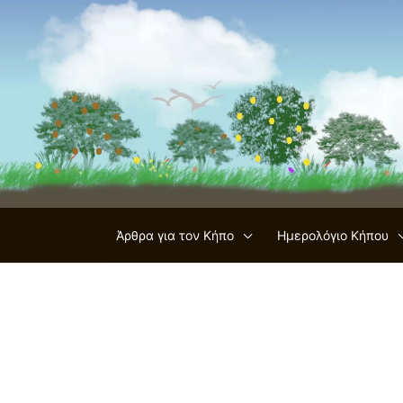
Μετάβαση
στο
περιεχόμενο
Άρθρα για τον Κήπο
Ημερολόγιο Κήπου