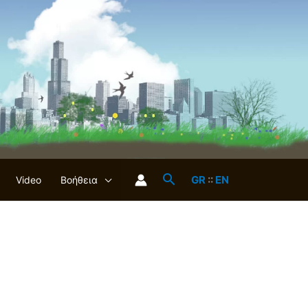
GR
::
EN
Video
Βοήθεια