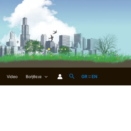
GR
::
EN
Video
Βοήθεια