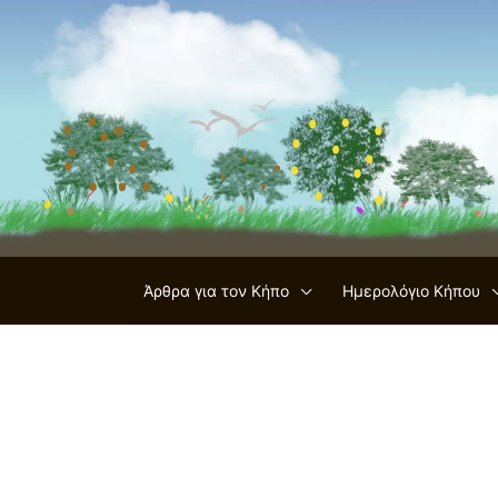
Μετάβαση
στο
περιεχόμενο
Άρθρα για τον Κήπο
Ημερολόγιο Κήπου